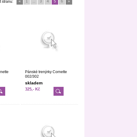
«
1
...
3
4
5
6
»
t stranu:
nette
Pánské trenýrky Cornette
002/302
skladem
325,- Kč