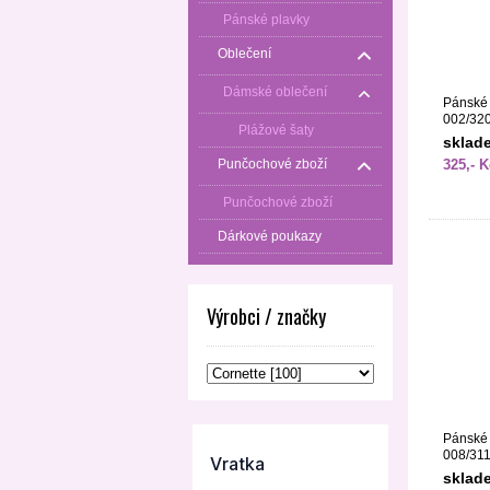
Pánské plavky
Oblečení
Dámské oblečení
Pánské 
002/32
Plážové šaty
sklad
Punčochové zboží
325,- K
Punčochové zboží
Dárkové poukazy
Výrobci / značky
Pánské 
008/31
sklad