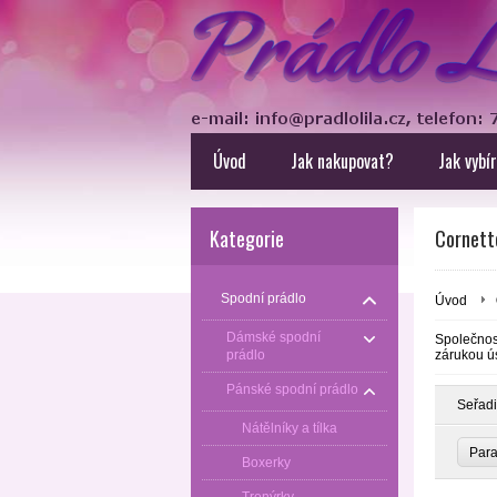
Úvod
Jak nakupovat?
Jak vybí
Kategorie
Cornette
Spodní prádlo
Úvod
Dámské spodní
Společnos
prádlo
zárukou
ú
Pánské spodní prádlo
Seřadi
Nátělníky a tílka
Par
Boxerky