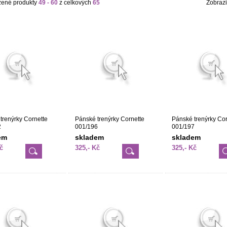
zené produkty
49 - 60
z celkových
65
Zobrazi
trenýrky Cornette
Pánské trenýrky Cornette
Pánské trenýrky Cor
2
001/196
001/197
em
skladem
skladem
č
325,- Kč
325,- Kč