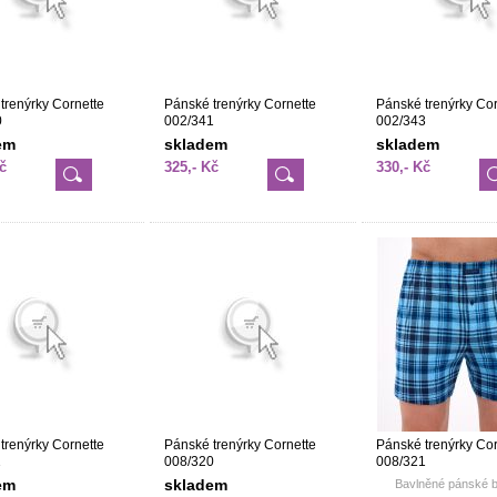
trenýrky Cornette
Pánské trenýrky Cornette
Pánské trenýrky Cor
0
002/341
002/343
em
skladem
skladem
č
325,- Kč
330,- Kč
trenýrky Cornette
Pánské trenýrky Cornette
Pánské trenýrky Cor
1
008/320
008/321
em
skladem
Bavlněné pánské 