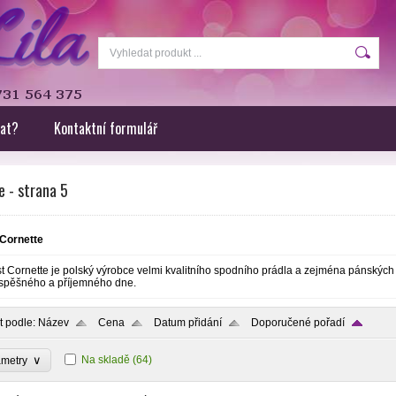
rat?
Kontaktní formulář
 - strana 5
Cornette
t
Cornette
je
polský výrobce
velmi kvalitního
spodního prádla
a zejména
pánských
spěšného a příjemného
dne
.
t podle:
Název
Cena
Datum přidání
Doporučené pořadí
∨
Na skladě
(64)
ametry