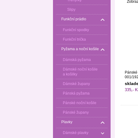
Trenýrky
Zobra
Slipy
Funkční prádlo
Funkční spodky
Funkční trička
Pyžama a noční košile
Dámská pyžama
Dámské noční košile
Pánské 
a košilky
001/19
sklad
Dámské župany
335,- K
Pánská pyžama
Pánské noční košile
Pánské župany
Plavky
Dámské plavky