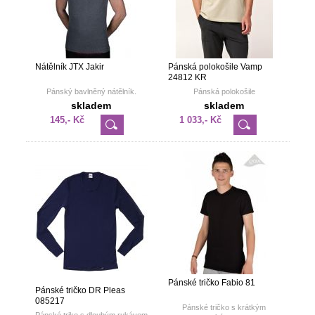
Nátělník JTX Jakir
Pánská polokošile Vamp
24812 KR
Pánský bavlněný nátělník.
Pánská polokošile
skladem
skladem
145,- Kč
1 033,- Kč
Pánské tričko Fabio 81
Pánské tričko DR Pleas
085217
Pánské tričko s krátkým