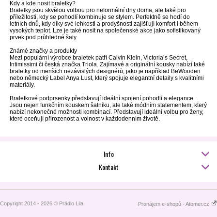
Kdy a kde nosit braletky?
Braletky jsou skvělou volbou pro neformální dny doma, ale také pro
příležitosti, kdy se pohodlí kombinuje se stylem. Perfektně se hodí do
letních dnů, kdy díky své lehkosti a prodyšnosti zajišťují komfort i během
vysokých teplot. Lze je také nosit na společenské akce jako sofistikovaný
prvek pod průhledné šaty.
Známé značky a produkty
Mezi populární výrobce braletek patří Calvin Klein, Victoria’s Secret,
Intimissimi či česká značka Triola. Zajímavé a originální kousky nabízí také
braletky od menších nezávislých designérů, jako je například BeWooden
nebo německý Label Anya Lust, který spojuje elegantní detaily s kvalitními
materiály.
Braletkové podprsenky představují ideální spojení pohodlí a elegance.
Jsou nejen funkčním kouskem šatníku, ale také módním statementem, který
nabízí nekonečné možnosti kombinací. Představují ideální volbu pro ženy,
které oceňují přirozenost a volnost v každodenním životě.
Info
Kontakt
Copyright 2014 - 2026 © Prádlo Lila
Pronájem e-shopů - Atomer.cz