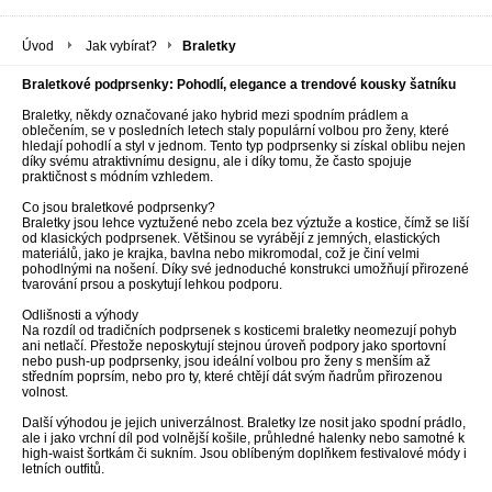
Úvod
Jak vybírat?
Braletky
Braletkové podprsenky: Pohodlí, elegance a trendové kousky šatníku
Braletky, někdy označované jako hybrid mezi spodním prádlem a
oblečením, se v posledních letech staly populární volbou pro ženy, které
hledají pohodlí a styl v jednom. Tento typ podprsenky si získal oblibu nejen
díky svému atraktivnímu designu, ale i díky tomu, že často spojuje
praktičnost s módním vzhledem.
Co jsou braletkové podprsenky?
Braletky jsou lehce vyztužené nebo zcela bez výztuže a kostice, čímž se liší
od klasických podprsenek. Většinou se vyrábějí z jemných, elastických
materiálů, jako je krajka, bavlna nebo mikromodal, což je činí velmi
pohodlnými na nošení. Díky své jednoduché konstrukci umožňují přirozené
tvarování prsou a poskytují lehkou podporu.
Odlišnosti a výhody
Na rozdíl od tradičních podprsenek s kosticemi braletky neomezují pohyb
ani netlačí. Přestože neposkytují stejnou úroveň podpory jako sportovní
nebo push-up podprsenky, jsou ideální volbou pro ženy s menším až
středním poprsím, nebo pro ty, které chtějí dát svým ňadrům přirozenou
volnost.
Další výhodou je jejich univerzálnost. Braletky lze nosit jako spodní prádlo,
ale i jako vrchní díl pod volnější košile, průhledné halenky nebo samotné k
high-waist šortkám či sukním. Jsou oblíbeným doplňkem festivalové módy i
letních outfitů.