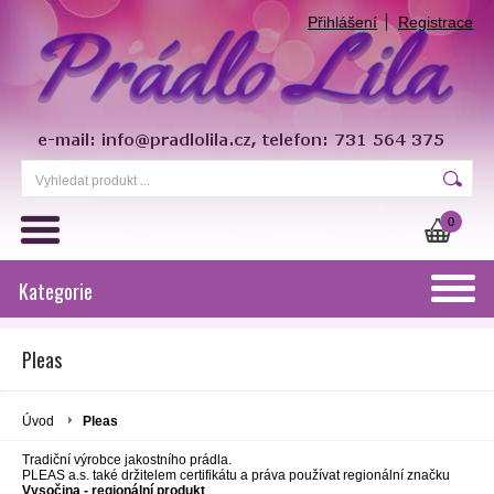
Přihlášení
Registrace
0
Kategorie
Pleas
Úvod
Pleas
Tradiční výrobce jakostního prádla.
PLEAS a.s. také držitelem certifikátu a práva používat regionální značku
Vysočina - regionální produkt
.