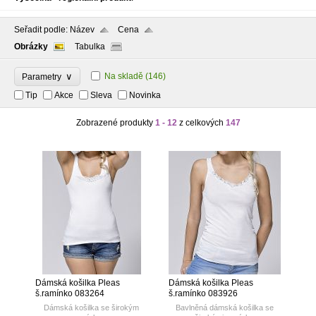
Seřadit podle:
Název
Cena
Obrázky
Tabulka
∨
Na skladě
(146)
Parametry
Tip
Akce
Sleva
Novinka
Zobrazené produkty
1 - 12
z celkových
147
Dámská košilka Pleas
Dámská košilka Pleas
š.ramínko 083264
š.ramínko 083926
Dámská košilka se širokým
Bavlněná dámská košilka se