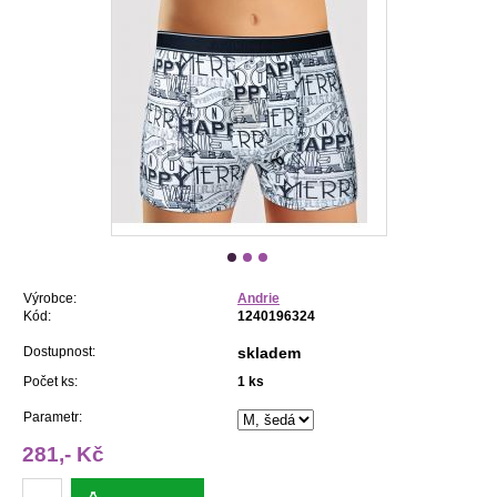
Výrobce:
Andrie
Kód:
1240196324
Dostupnost:
skladem
Počet ks:
1
ks
Parametr:
281,- Kč