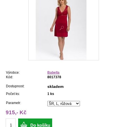
Výrobce:
Babella
Kód:
8017378
Dostupnost:
skladem
Počet ks:
1
ks
Parametr:
915,- Kč
Do košíku