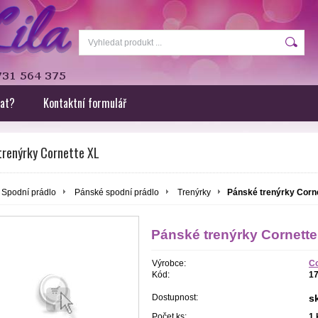
rat?
Kontaktní formulář
trenýrky Cornette XL
Spodní prádlo
Pánské spodní prádlo
Trenýrky
Pánské trenýrky Corn
Pánské trenýrky Cornette
Výrobce:
Co
Kód:
1
Dostupnost:
s
Počet ks:
1