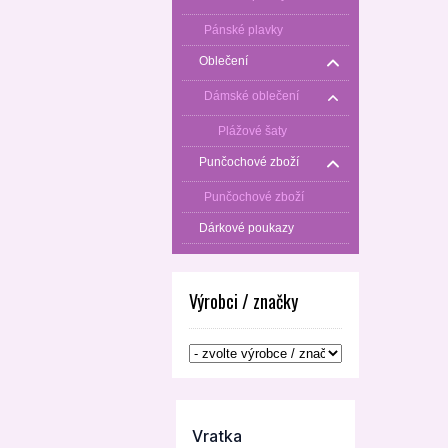
Pánské plavky
Oblečení
Dámské oblečení
Plážové šaty
Punčochové zboží
Punčochové zboží
Dárkové poukazy
Výrobci / značky