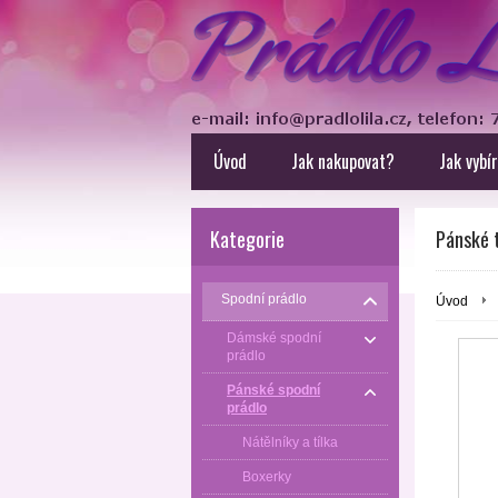
Úvod
Jak nakupovat?
Jak vybí
Kategorie
Pánské 
Spodní prádlo
Úvod
Dámské spodní
prádlo
Pánské spodní
prádlo
Nátělníky a tílka
Boxerky