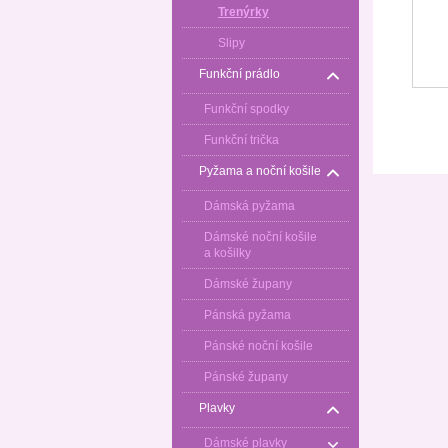
Trenýrky
Slipy
Funkční prádlo
Funkční spodky
Funkční trička
Pyžama a noční košile
Dámská pyžama
Dámské noční košile
a košilky
Dámské župany
Pánská pyžama
Pánské noční košile
Pánské župany
Plavky
Dámské plavky