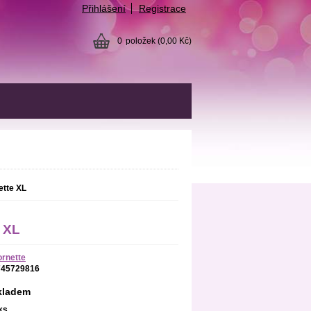
Přihlášení
Registrace
0
položek
(0,00 Kč)
ette XL
 XL
rnette
745729816
kladem
ks