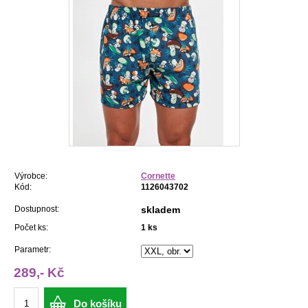
Výrobce:
Cornette
Kód:
1126043702
Dostupnost:
skladem
Počet ks:
1
ks
Parametr:
289,- Kč
Do košíku